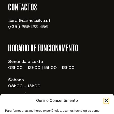
CONTACTOS
geral@carnessilva.pt
(+351) 259 123 456
HORÁRIO DE FUNCIONAMENTO
Segunda a sexta
08h00 – 13h00 | 15h00 – 18h00
Sabado
08h00 – 13h00
LINKS ÚTEIS
Gerir o Consentimento
Para fornecer as melhores experiências, usamos tecnologias como
Política de privacidade